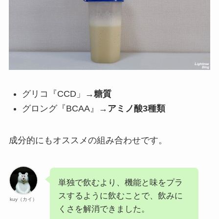
グリコ『CCD」→
糖質
グロング『BCAA』→
アミノ酸3種類
成分的にもオススメの組み合わせです。
単独で飲むより、機能と味をプラ
スするように飲むことで、飲みに
kuy（カイ）
くさを解消できました。