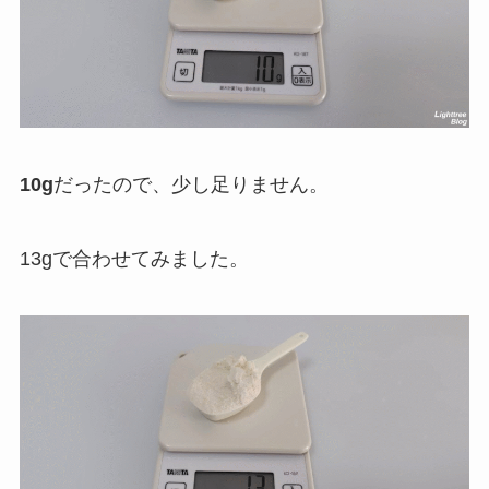
10g
だったので、少し足りません。
13gで合わせてみました。