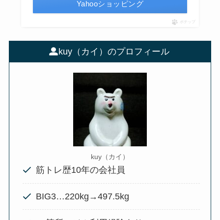
Yahooショッピング
ポチップ
kuy（カイ）のプロフィール
kuy（カイ）
筋トレ歴10年の会社員
BIG3…220kg→497.5kg