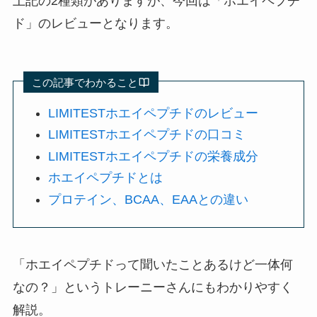
上記の2種類がありますが、今回は「ホエイペプチ
ド」のレビューとなります。
この記事でわかること
LIMITESTホエイペプチドのレビュー
LIMITESTホエイペプチドの口コミ
LIMITESTホエイペプチドの栄養成分
ホエイペプチドとは
プロテイン、BCAA、EAAとの違い
「ホエイペプチドって聞いたことあるけど一体何
なの？」というトレーニーさんにもわかりやすく
解説。