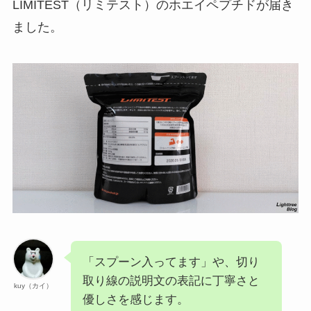
LIMITEST（リミテスト）のホエイペプチドが届き
ました。
「スプーン入ってます」や、切り
取り線の説明文の表記に丁寧さと
kuy（カイ）
優しさを感じます。