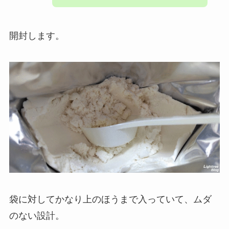
開封します。
袋に対してかなり上のほうまで入っていて、ムダ
のない設計。