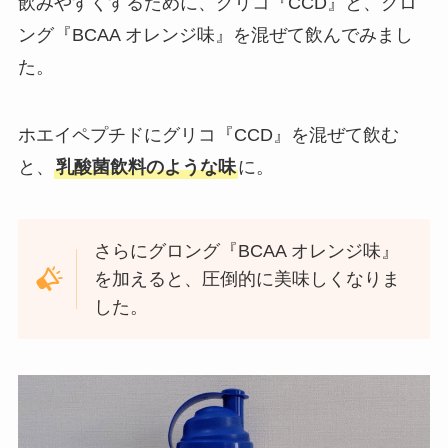
飲みやすくするために、グリコ『CCD』と、グロ
ング『BCAA オレンジ味』を混ぜて飲んでみまし
た。
ホエイペプチドにグリコ『CCD』を混ぜて飲む
と、
乳酸菌飲料のような味
に。
さらにグロング『BCAA オレンジ味』
を加えると、圧倒的に美味しくなりま
した。