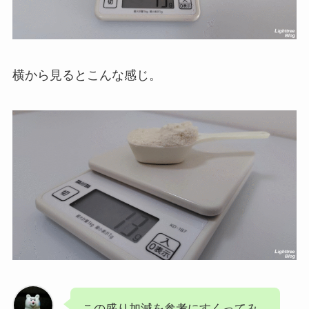
横から見るとこんな感じ。
この盛り加減を参考にすくってみ