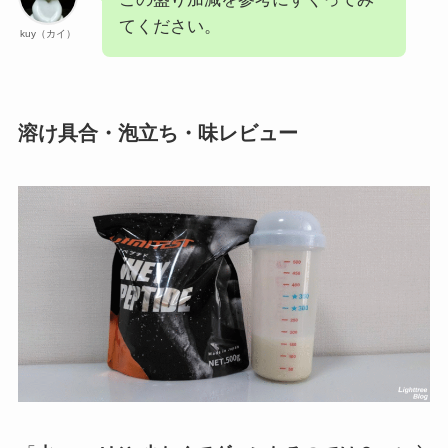
てください。
kuy（カイ）
溶け具合・泡立ち・味レビュー