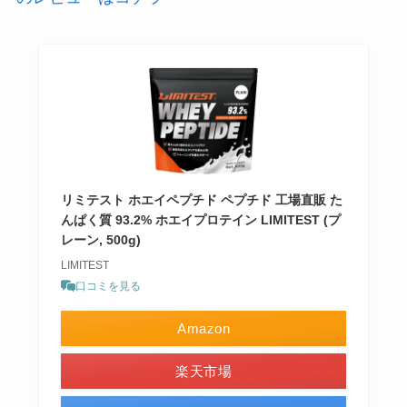
リミテスト ホエイペプチド ペプチド 工場直販 た
んぱく質 93.2% ホエイプロテイン LIMITEST (プ
レーン, 500g)
LIMITEST
口コミを見る
Amazon
楽天市場