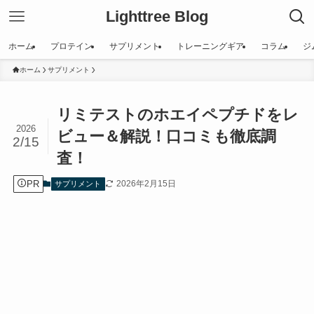
Lighttree Blog
ホーム
プロテイン
サプリメント
トレーニングギア
コラム
ジ
ホーム
サプリメント
リミテストのホエイペプチドをレ
2026
ビュー＆解説！口コミも徹底調
2/15
査！
PR
2026年2月15日
サプリメント