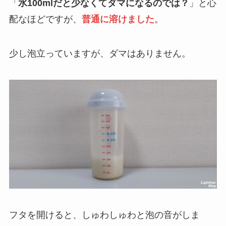
「
水100mlだと少なくてダマになるのでは？
」と心
配なほどですが、
普通に溶けました
。
少し泡立っていますが、ダマはありません。
フタを開けると、しゅわしゅわと泡の音がしま