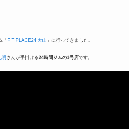
ム「
FIT PLACE24 大山
」に行ってきました。
礼明
さんが手掛ける
24時間ジムの1号店
です。