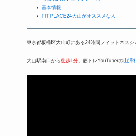
基本情報
FIT PLACE24大山がオススメな人
東京都板橋区大山町にある24時間フィットネスジ
大山駅南口から
徒歩1分
、筋トレYouTuberの
山澤