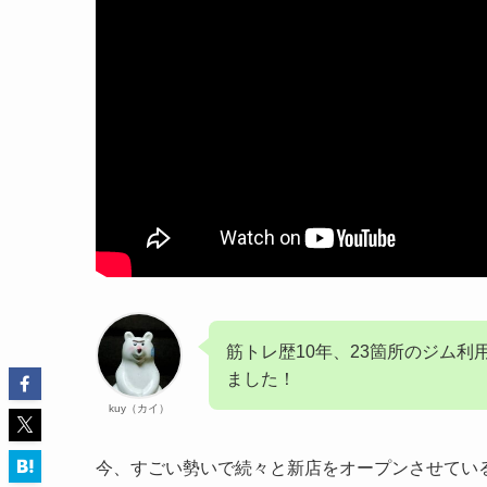
筋トレ歴10年、23箇所のジム
ました！
kuy（カイ）
今、すごい勢いで続々と新店をオープンさせてい