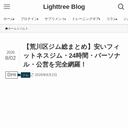
Lighttree Blog
ホーム
プロテイン
サプリメント
トレーニングギア
コラム
ジ
ホーム
ジム
【荒川区ジム総まとめ】安いフィ
2026
ットネスジム・24時間・パーソナ
8/02
ル・公営を完全網羅！
PR
2026年8月2日
ジム