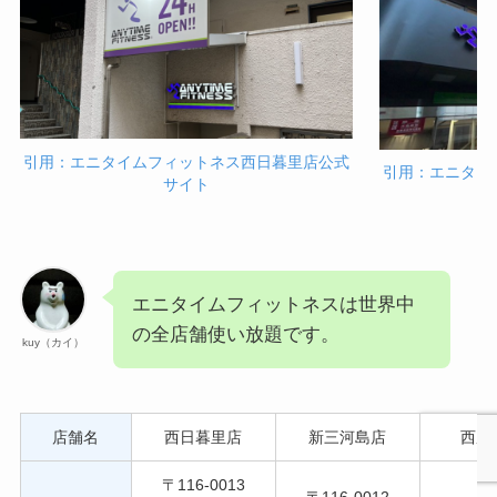
引用：エニタイムフィットネス西日暮里店公式
引用：エニタイ
サイト
エニタイムフィットネスは世界中
の全店舗使い放題です。
kuy（カイ）
店舗名
西日暮里店
新三河島店
西尾
〒116-0013