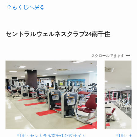
もくじへ戻る
セントラルウェルネスクラブ24南千住
スクロールできます
引用：セントラル南千住公式サイト
引用：セ