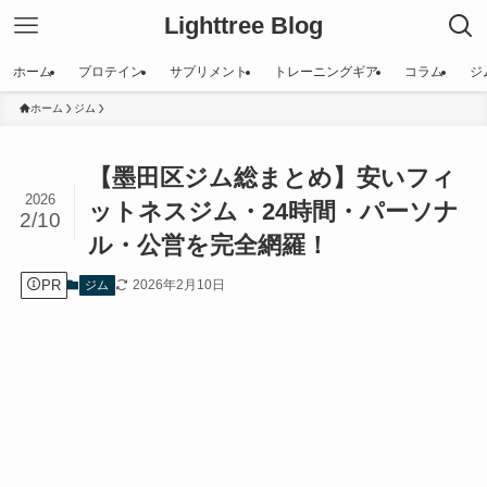
Lighttree Blog
ホーム
プロテイン
サプリメント
トレーニングギア
コラム
ジ
ホーム
ジム
【墨田区ジム総まとめ】安いフィ
2026
ットネスジム・24時間・パーソナ
2/10
ル・公営を完全網羅！
PR
2026年2月10日
ジム