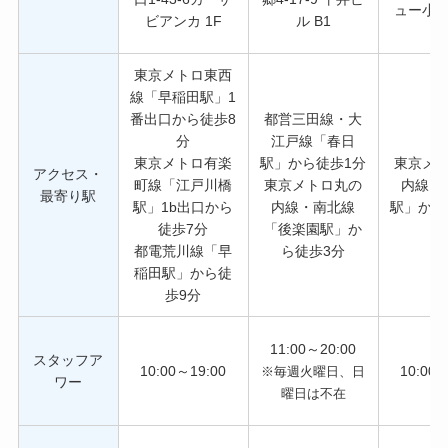
ュー小
ビアンカ 1F
ル B1
B
東京メトロ東西
線「早稲田駅」1
番出口から徒歩8
都営三田線・大
分
江戸線「春日
東京メトロ有楽
駅」から徒歩1分
東京メ
アクセス・
町線「江戸川橋
東京メトロ丸の
内線「
最寄り駅
駅」1b出口から
内線・南北線
駅」から
徒歩7分
「後楽園駅」か
都電荒川線「早
ら徒歩3分
稲田駅」から徒
歩9分
11:00～20:00
スタッフア
10:00～19:00
10:00～
※毎週火曜日、日
ワー
曜日は不在