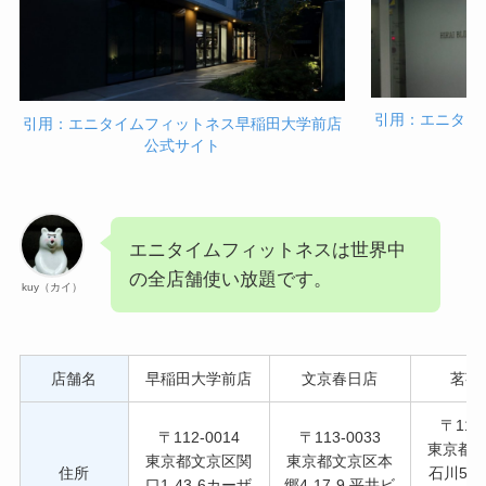
引用：エニタイ
引用：エニタイムフィットネス早稲田大学前店
公式サイト
エニタイムフィットネスは世界中
の全店舗使い放題です。
kuy（カイ）
店舗名
早稲田大学前店
文京春日店
茗荷
〒112-
〒112-0014
〒113-0033
東京都
東京都文京区関
東京都文京区本
住所
石川5-11
口1-43-6カーザ
郷4-17-9 平井ビ