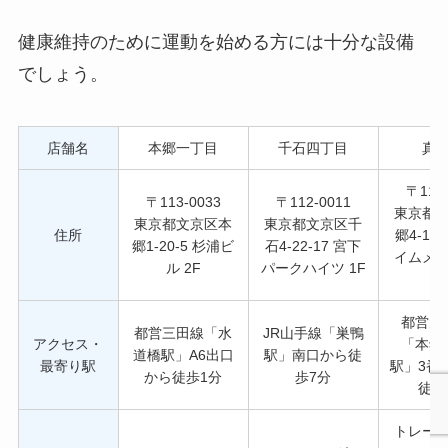
健康維持のために運動を始める方には十分な設備
でしょう。
店舗名
本郷一丁目
千石四丁目
真
〒113-
〒113-0033
〒112-0011
東京都
東京都文京区本
東京都文京区千
住所
郷4-14-
郷1-20-5 杉浦ビ
石4-22-17 宮下
イムメ
ル 2F
パークハイツ 1F
1
都営大
都営三田線「水
JR山手線「巣鴨
アクセス・
「本郷
道橋駅」A6出口
駅」南口から徒
最寄り駅
駅」3番
から徒歩1分
歩7分
徒歩
トレー