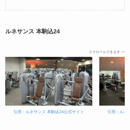
ルネサンス 本駒込24
スクロールできます
引用：ルネサンス 本駒込24公式サイト
引用：ルネサ