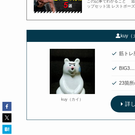
この記事でわかること 追
ップセット法 レストポーズ
kuy
筋トレ
BIG3…
23箇
kuy（カイ）
詳