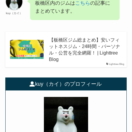
板橋区内のジムは
こちら
の記事に
まとめています。
kuy（カイ）
【板橋区ジム総まとめ】安いフィ
ットネスジム・24時間・パーソナ
ル・公営を完全網羅！ | Lighttree
Blog
Lighttree Blog
kuy（カイ）のプロフィール