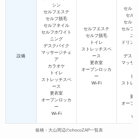
シ
シン
セルフ
セルフエステ
セル
セルフ脱毛
セルフ
セルフネイル
セルフエステ
セルフ
セルフホワイト
セルフ脱毛
ニ
ニング
トイレ
ドリン
デスクバイク
ストレッチスペ
マッサージチェ
設備
ース
デスク
ア
更衣室
マッサ
カラオケ
オープンロッカ
トイレ
ー
ト
ストレッチスペ
Wi-Fi
ストレ
ース
ー
更衣室
更
オープンロッカ
オープ
ー
Wi-Fi
Wi-
板橋・大山周辺のchocoZAP一覧表