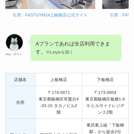
引用：FASTGYM24上板橋店公式サイト
引用：FAS
Aプランであれば全店利用できま
す。
※Lstyleを除く
kuy（カイ）
店舗名
上板橋店
下板橋店
〒174-0071
〒173-0004
東京都板橋区常盤台4
東京都板橋区板橋1-6
住所
-33-15 タカノビル2
-5 ヒルサイドレジデ
階
ンス2階
東武東上線「下板橋
駅」から徒歩2分