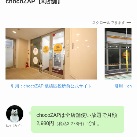
chocoZAP【8店舗】
スクロールできます
引用：chocoZAP 板橋区役所前公式サイト
引用：cho
chocoZAPは全店舗使い放題で月額
2,980円
です。
（税込3,278円）
kuy（カイ）