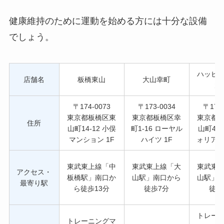
健康維持のために運動を始める方には十分な設備
でしょう。
ハッピ
店舗名
板橋東山
大山幸町
大
〒174-0073
〒173-0034
〒173-
東京都板橋区東
東京都板橋区幸
東京都
住所
山町14-12 小俣
町1-16 ローヤル
山町4-
マンション 1F
ハイツ 1F
ォリア大
東武東上線「中
東武東上線「大
東武東
アクセス・
板橋駅」南口か
山駅」南口から
山駅」
最寄り駅
ら徒歩13分
徒歩7分
徒歩
トレー
トレーニングマ