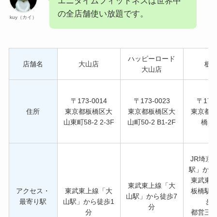
エニタイムフィットネスは世界中
の全店舗使い放題です。
kuy（カイ）
ハッピーロード
店舗名
大山店
板
大山店
〒173-0014
〒173-0023
〒173-
住所
東京都板橋区大
東京都板橋区大
東京都
山東町58-2 2-3F
山町50-2 B1-2F
橋1-2
JR埼京
駅」から
東武東
東武東上線「大
アクセス・
東武東上線「大
板橋駅
山駅」から徒歩7
最寄り駅
山駅」から徒歩1
歩
分
分
都営三