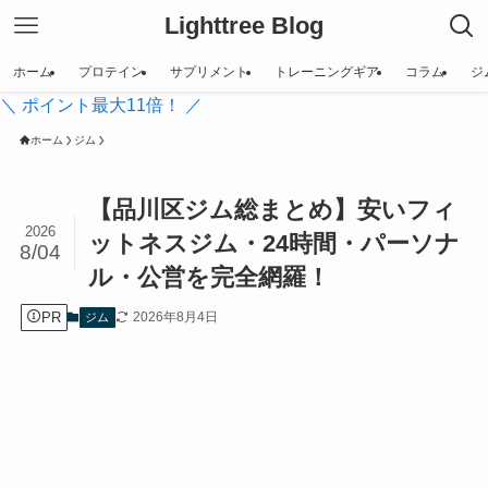
Lighttree Blog
ホーム
プロテイン
サプリメント
トレーニングギア
コラム
ジ
＼ ポイント最大11倍！ ／
ホーム
ジム
【品川区ジム総まとめ】安いフィ
2026
ットネスジム・24時間・パーソナ
8/04
ル・公営を完全網羅！
PR
2026年8月4日
ジム